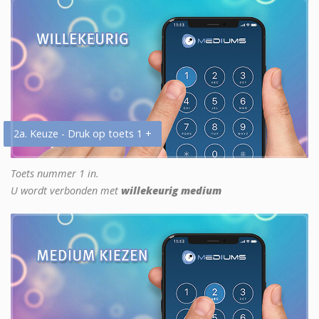
2a. Keuze - Druk op toets 1 +
Toets nummer 1 in.
U wordt verbonden met
willekeurig medium