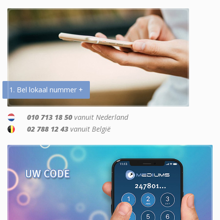
1. Bel lokaal nummer +
010 713 18 50
vanuit Nederland
02 788 12 43
vanuit België