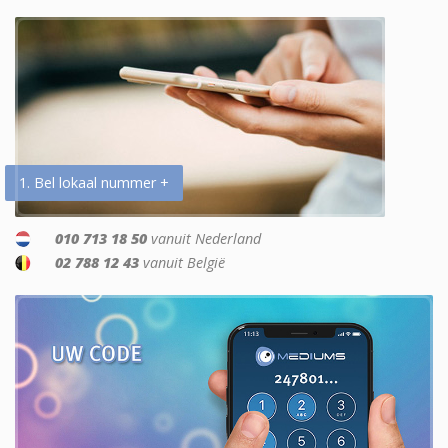
1. Bel lokaal nummer +
010 713 18 50
vanuit Nederland
02 788 12 43
vanuit België