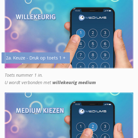
2a. Keuze - Druk op toets 1 +
Toets nummer 1 in.
U wordt verbonden met
willekeurig medium