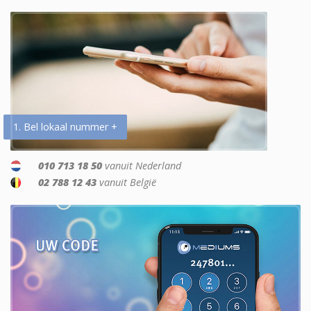
1. Bel lokaal nummer +
010 713 18 50
vanuit Nederland
02 788 12 43
vanuit België