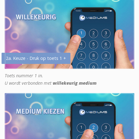
2a. Keuze - Druk op toets 1 +
Toets nummer 1 in.
U wordt verbonden met
willekeurig medium