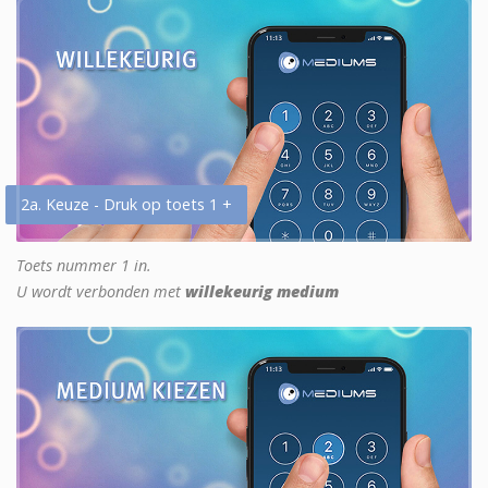
2a. Keuze - Druk op toets 1 +
Toets nummer 1 in.
U wordt verbonden met
willekeurig medium