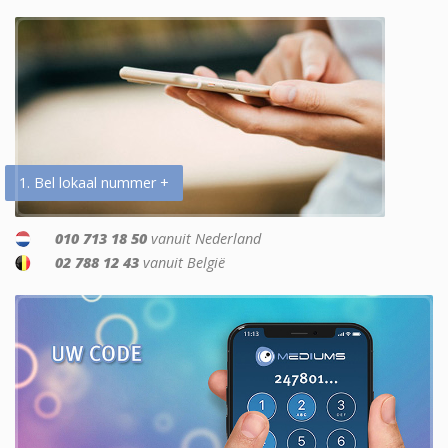
1. Bel lokaal nummer +
010 713 18 50
vanuit Nederland
02 788 12 43
vanuit België