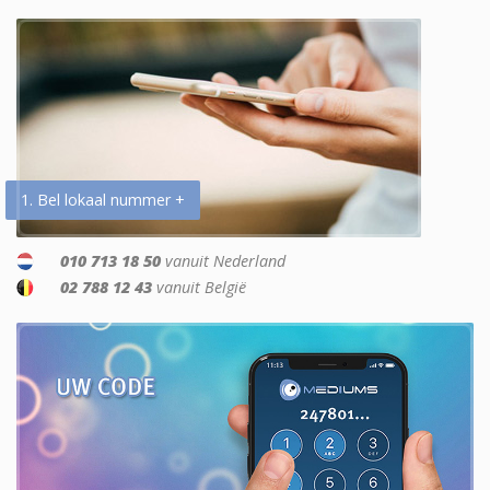
1. Bel lokaal nummer +
010 713 18 50
vanuit Nederland
02 788 12 43
vanuit België