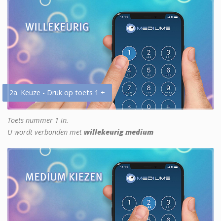
2a. Keuze - Druk op toets 1 +
Toets nummer 1 in.
U wordt verbonden met
willekeurig medium