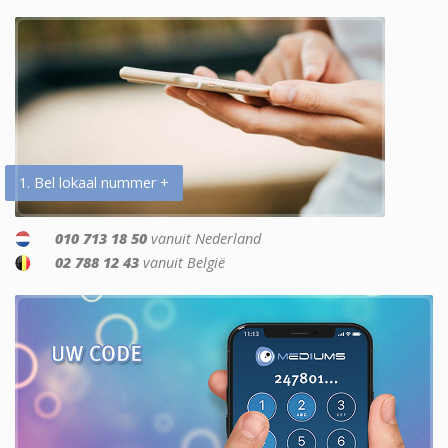
1. Bel lokaal nummer +
010 713 18 50
vanuit Nederland
02 788 12 43
vanuit België