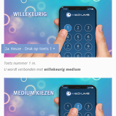
2a. Keuze - Druk op toets 1 +
Toets nummer 1 in.
U wordt verbonden met
willekeurig medium