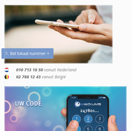
1. Bel lokaal nummer +
010 713 18 50
vanuit Nederland
02 788 12 43
vanuit België