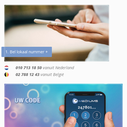
1. Bel lokaal nummer +
010 713 18 50
vanuit Nederland
02 788 12 43
vanuit België