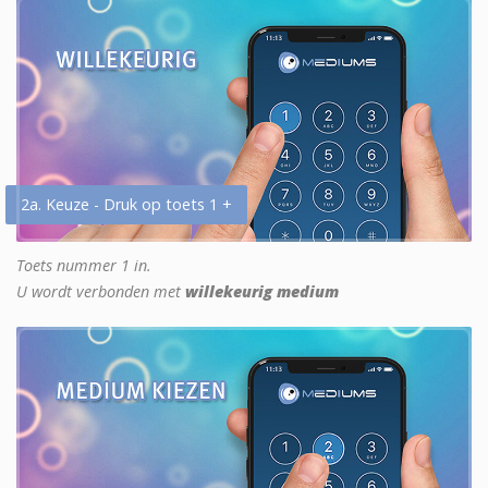
2a. Keuze - Druk op toets 1 +
Toets nummer 1 in.
U wordt verbonden met
willekeurig medium