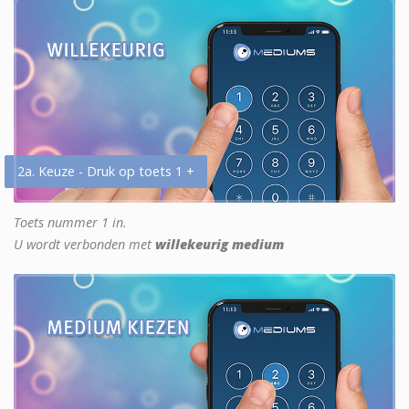
2a. Keuze - Druk op toets 1 +
Toets nummer 1 in.
U wordt verbonden met
willekeurig medium