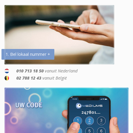
1. Bel lokaal nummer +
010 713 18 50
vanuit Nederland
02 788 12 43
vanuit België