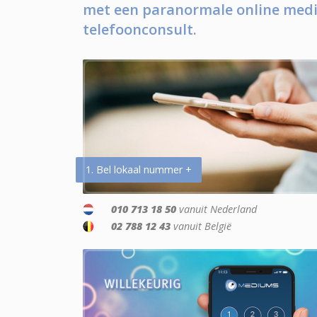
met een paranormale online medi
telefoonconsult.
1. Bel lokaal nummer +
010 713 18 50
vanuit Nederland
02 788 12 43
vanuit België