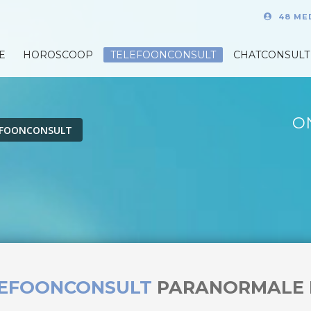
48 ME
E
HOROSCOOP
TELEFOONCONSULT
CHATCONSULT
O
EFOONCONSULT
LEFOONCONSULT
PARANORMALE 