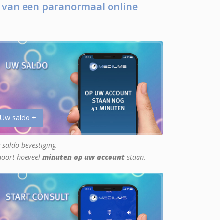
 van een paranormaal online
 Uw saldo +
 saldo bevestiging.
hoort hoeveel
minuten op uw account
staan.