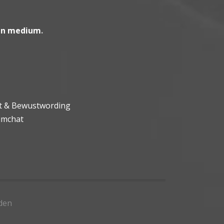
en medium
.
ht & Bewustwording
umchat
den