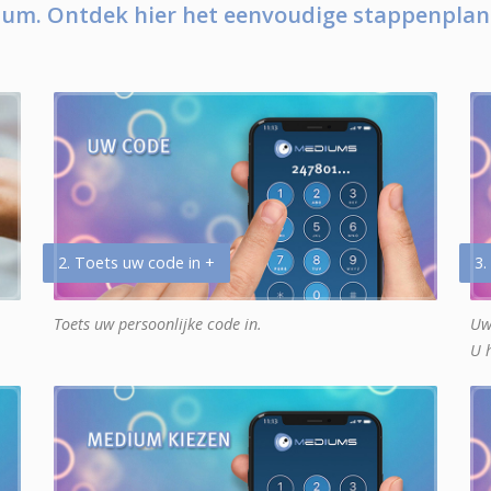
um. Ontdek hier het eenvoudige stappenplan
2. Toets uw code in +
3.
Toets uw persoonlijke code in.
Uw
U 