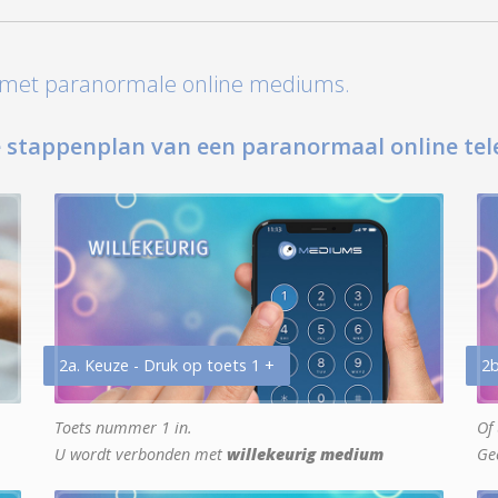
t met paranormale online mediums.
 stappenplan van een paranormaal online tel
2a. Keuze - Druk op toets 1 +
2b
Toets nummer 1 in.
Of 
U wordt verbonden met
willekeurig medium
Ge