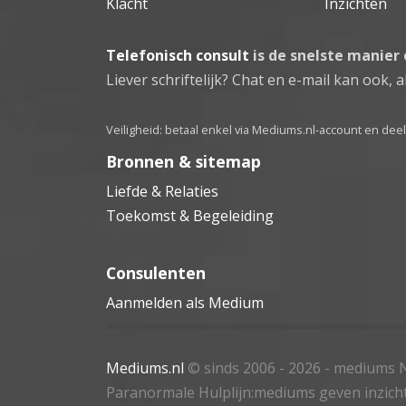
Klacht
Inzichten
Telefonisch consult
is de snelste manier
Liever schriftelijk? Chat en e-mail kan ook, al
Veiligheid: betaal enkel via Mediums.nl-account en de
Bronnen & sitemap
Liefde & Relaties
Toekomst & Begeleiding
Consulenten
Aanmelden als Medium
Mediums.nl
© sinds 2006 - 2026
- mediums N
Paranormale Hulplijn:mediums geven inzich