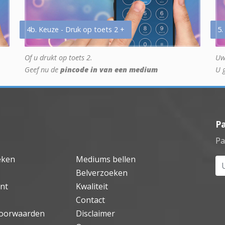
4b. Keuze - Druk op toets 2 +
5.
Of u drukt op toets 2.
Uw
Geef nu de
pincode in van een medium
U 
P
Pa
eken
Mediums bellen
Uw
Belverzoeken
nt
Kwaliteit
Contact
oorwaarden
Disclaimer