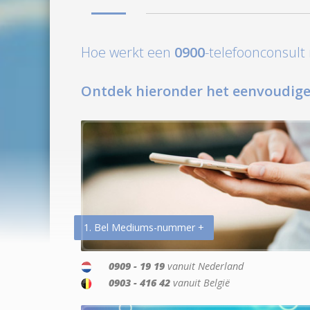
Hoe werkt een
0900
-telefoonconsul
Ontdek hieronder het eenvoudige
1. Bel Mediums-nummer +
0909 - 19 19
vanuit Nederland
0903 - 416 42
vanuit België