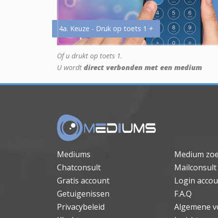
4a. Keuze - Druk op toets 1 +
Of u drukt op toets 1.
U wordt
direct verbonden met een medium
Mediums
Medium zo
Chatconsult
Mailconsult
Gratis account
Login accou
Getuigenissen
F.A.Q
Privacybeleid
Algemene v