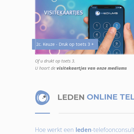
2c. Keuze - Druk op toets 3 +
Of u drukt op toets 3.
U hoort de
visitekaartjes van onze mediums
LEDEN
ONLINE TE
Hoe werkt een
leden
-telefoonconsult