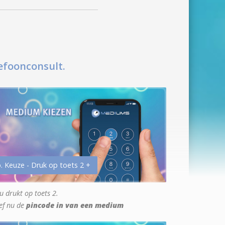
efoonconsult.
. Keuze - Druk op toets 2 +
u drukt op toets 2.
ef nu de
pincode in van een medium