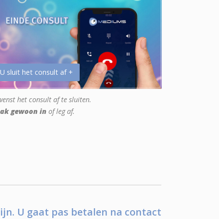
 U sluit het consult af +
enst het consult af te sluiten.
ak gewoon in
of leg af.
ijn. U gaat pas betalen na contact