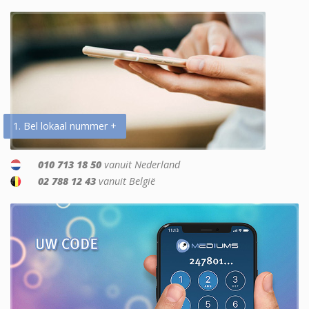
1. Bel lokaal nummer +
010 713 18 50
vanuit Nederland
02 788 12 43
vanuit België