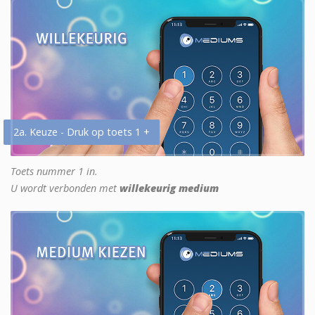
2a. Keuze - Druk op toets 1 +
Toets nummer 1 in.
U wordt verbonden met
willekeurig medium