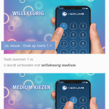
2a. Keuze - Druk op toets 1 +
Toets nummer 1 in.
U wordt verbonden met
willekeurig medium