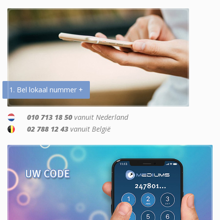
1. Bel lokaal nummer +
010 713 18 50
vanuit Nederland
02 788 12 43
vanuit België