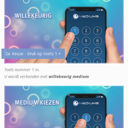
2a. Keuze - Druk op toets 1 +
Toets nummer 1 in.
U wordt verbonden met
willekeurig medium