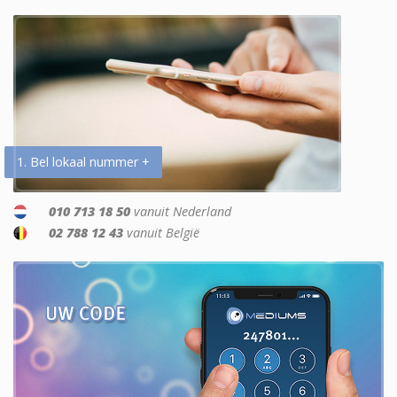
1. Bel lokaal nummer +
010 713 18 50
vanuit Nederland
02 788 12 43
vanuit België