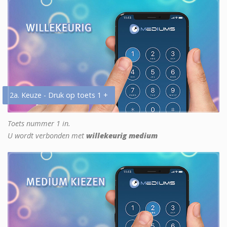
2a. Keuze - Druk op toets 1 +
Toets nummer 1 in.
U wordt verbonden met
willekeurig medium