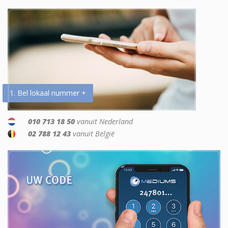
1. Bel lokaal nummer +
010 713 18 50
vanuit Nederland
02 788 12 43
vanuit België